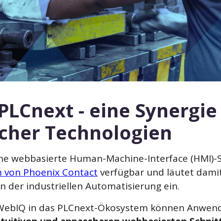
LCnext - eine Synergie
licher Technologien
 webbasierte Human-Machine-Interface (HMI)-So
 von Phoenix Contact
verfügbar und läutet damit
 in der industriellen Automatisierung ein.
n WebIQ in das PLCnext-Ökosystem können Anwend