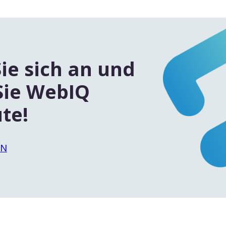
ie sich an und
Sie WebIQ
te!
EN