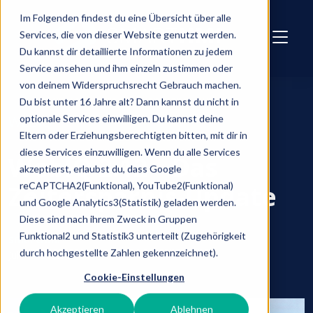
Skip to main content
Im Folgenden findest du eine Übersicht über alle
Services, die von dieser Website genutzt werden.
Du kannst dir detaillierte Informationen zu jedem
Service ansehen und ihm einzeln zustimmen oder
von deinem Widerspruchsrecht Gebrauch machen.
Du bist unter 16 Jahre alt? Dann kannst du nicht in
optionale Services einwilligen. Du kannst deine
WEBIQ
Eltern oder Erziehungsberechtigten bitten, mit dir in
diese Services einzuwilligen. Wenn du alle Services
WebIQ 2.12 – Das
akzeptierst, erlaubst du, dass Google
reCAPTCHA2(Funktional), YouTube2(Funktional)
Zeitersparnis-Update
und Google Analytics3(Statistik) geladen werden.
Diese sind nach ihrem Zweck in Gruppen
Funktional2 und Statistik3 unterteilt (Zugehörigkeit
smarthmi
durch hochgestellte Zahlen gekennzeichnet).
Juli 11, 2022
Cookie-Einstellungen
Akzeptieren
Ablehnen