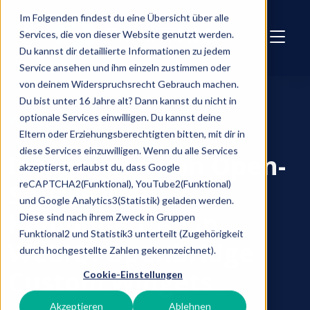
Skip to main content
Im Folgenden findest du eine Übersicht über alle
Services, die von dieser Website genutzt werden.
Du kannst dir detaillierte Informationen zu jedem
Service ansehen und ihm einzeln zustimmen oder
von deinem Widerspruchsrecht Gebrauch machen.
Du bist unter 16 Jahre alt? Dann kannst du nicht in
optionale Services einwilligen. Du kannst deine
WEBIQ
Eltern oder Erziehungsberechtigten bitten, mit dir in
diese Services einzuwilligen. Wenn du alle Services
Integration von Open-
akzeptierst, erlaubst du, dass Google
reCAPTCHA2(Funktional), YouTube2(Funktional)
Source Web-
und Google Analytics3(Statistik) geladen werden.
Komponenten in
Diese sind nach ihrem Zweck in Gruppen
Funktional2 und Statistik3 unterteilt (Zugehörigkeit
WebIQ: OpenBridge
durch hochgestellte Zahlen gekennzeichnet).
Custom Widgets
Cookie-Einstellungen
Akzeptieren
Ablehnen