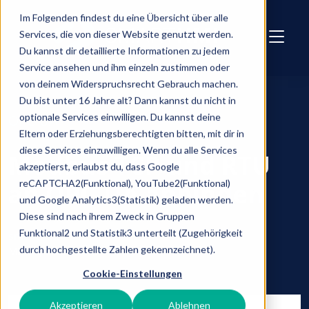
Skip to main content
Im Folgenden findest du eine Übersicht über alle
Services, die von dieser Website genutzt werden.
Du kannst dir detaillierte Informationen zu jedem
Service ansehen und ihm einzeln zustimmen oder
von deinem Widerspruchsrecht Gebrauch machen.
Du bist unter 16 Jahre alt? Dann kannst du nicht in
optionale Services einwilligen. Du kannst deine
OPC UA
Eltern oder Erziehungsberechtigten bitten, mit dir in
diese Services einzuwilligen. Wenn du alle Services
Modbus TCP und RTU
akzeptierst, erlaubst du, dass Google
reCAPTCHA2(Funktional), YouTube2(Funktional)
an OPC-UA anbinden
und Google Analytics3(Statistik) geladen werden.
Diese sind nach ihrem Zweck in Gruppen
Funktional2 und Statistik3 unterteilt (Zugehörigkeit
smarthmi
durch hochgestellte Zahlen gekennzeichnet).
März 7, 2022
Cookie-Einstellungen
Akzeptieren
Ablehnen