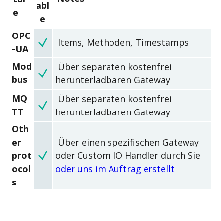
abl
e
e
OPC
Items, Methoden, Timestamps
-UA
Mod
Über separaten kostenfrei
bus
herunterladbaren Gateway
MQ
Über separaten kostenfrei
TT
herunterladbaren Gateway
Oth
er
Über einen spezifischen Gateway
prot
oder Custom IO Handler durch Sie
ocol
oder uns im Auftrag erstellt
s