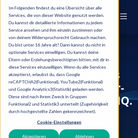
Skip to main content
Im Folgenden findest du eine Übersicht über alle
Services, die von dieser Website genutzt werden.
Du kannst dir detaillierte Informationen zu jedem
Service ansehen und ihm einzeln zustimmen oder
von deinem Widerspruchsrecht Gebrauch machen.
Du bist unter 16 Jahre alt? Dann kannst du nicht in
optionale Services einwilligen. Du kannst deine
WEB-BASED HMI SYSTEM
Eltern oder Erziehungsberechtigten bitten, mit dir in
diese Services einzuwilligen. Wenn du alle Services
Erstellen Sie mühelos
akzeptierst, erlaubst du, dass Google
reCAPTCHA2(Funktional), YouTube2(Funktional)
dynamische Benutzer-
und Google Analytics3(Statistik) geladen werden.
oberflächen mit WebIQ.
Diese sind nach ihrem Zweck in Gruppen
Funktional2 und Statistik3 unterteilt (Zugehörigkeit
durch hochgestellte Zahlen gekennzeichnet).
GRATIS DOWNLOAD
WEBIQ FEATURES
Cookie-Einstellungen
Akzeptieren
Ablehnen