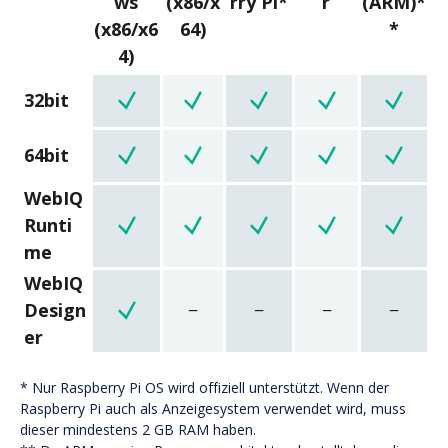
ws
(x86/x
rry Pi*
r
(ARM)*
(x86/x6
64)
*
4)
32bit
64bit
WebIQ
Runti
me
WebIQ
Design
−
−
−
−
er
* Nur Raspberry Pi OS wird offiziell unterstützt. Wenn der
Raspberry Pi auch als Anzeigesystem verwendet wird, muss
dieser mindestens 2 GB RAM haben.